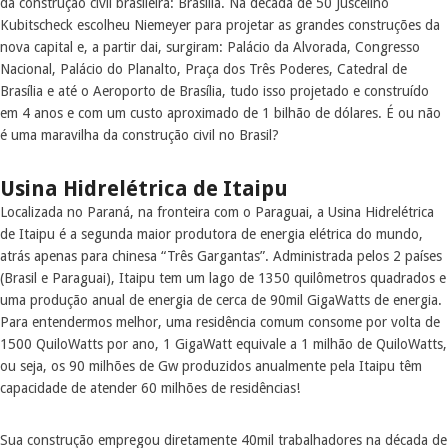
da construção civil brasileira: Brasília. Na década de 50 Juscelino
Kubitscheck escolheu Niemeyer para projetar as grandes construções da
nova capital e, a partir dai, surgiram: Palácio da Alvorada, Congresso
Nacional, Palácio do Planalto, Praça dos Três Poderes, Catedral de
Brasília e até o Aeroporto de Brasília, tudo isso projetado e construído
em 4 anos e com um custo aproximado de 1 bilhão de dólares. É ou não
é uma maravilha da construção civil no Brasil?
Usina Hidrelétrica de Itaipu
Localizada no Paraná, na fronteira com o Paraguai, a Usina Hidrelétrica
de Itaipu é a segunda maior produtora de energia elétrica do mundo,
atrás apenas para chinesa “Três Gargantas”. Administrada pelos 2 países
(Brasil e Paraguai), Itaipu tem um lago de 1350 quilômetros quadrados e
uma produção anual de energia de cerca de 90mil GigaWatts de energia.
Para entendermos melhor, uma residência comum consome por volta de
1500 QuiloWatts por ano, 1 GigaWatt equivale a 1 milhão de QuiloWatts,
ou seja, os 90 milhões de Gw produzidos anualmente pela Itaipu têm
capacidade de atender 60 milhões de residências!
Sua construção empregou diretamente 40mil trabalhadores na década de