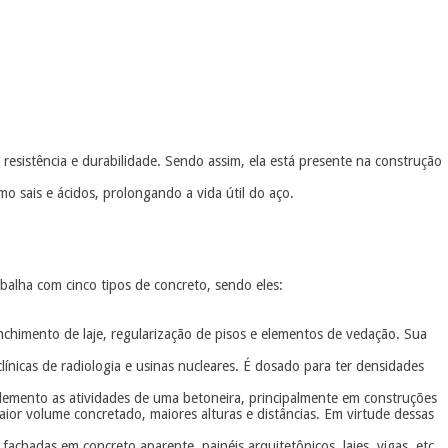
resistência e durabilidade. Sendo assim, ela está presente na construção
o sais e ácidos, prolongando a vida útil do aço.
balha com cinco tipos de concreto, sendo eles:
enchimento de laje, regularização de pisos e elementos de vedação. Sua
clínicas de radiologia e usinas nucleares. É dosado para ter densidades
emento as atividades de uma betoneira, principalmente em construções
ior volume concretado, maiores alturas e distâncias. Em virtude dessas
chadas em concreto aparente, painéis arquitetônicos, lajes, vigas, etc.