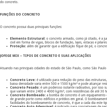
do concreto.
FUNÇÕES DO CONCRETO
O concreto possui duas principais funções:
Elemento Estrutural:
o concreto armado, como já citado, é a jun
civil em forma de vigas, blocos de fundação, lajes, estacas e pilare
Proteção:
além de garantir que a edificação fique de pé, o concr
JOFEGE MIX – TIPOS DE CONCRETO E SUAS APLICAÇÕES
Atuando nas principais cidades do estado de São Paulo, como São Paulo C
Concreto Leve:
é utilizado para redução do peso das estruturas,
baixa densidade varia entre 500 e 1500 kg/m³ e pode alcançar res
Concreto Pesado:
é um poderoso isolante radioativo, por isso su
que variam entre 2400 e 4000 kg/m³, com resistências de até 30 M
Concreto Bombeado:
a bomba de concreto é um equipamento de
de grande porte como edifícios e prédios em geral. O bombeamento
facilidades do bombeamento de concreto, é que a cada dia este ti
Concreto Auto Adensável:
é indicado para concretagem de peça