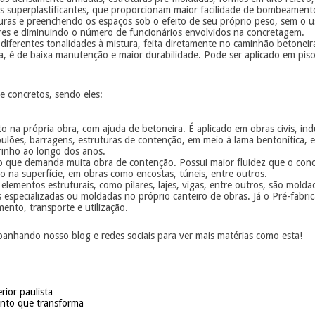
s superplastificantes, que proporcionam maior facilidade de bombeamento,
uras e preenchendo os espaços sob o efeito de seu próprio peso, sem o u
dores e diminuindo o número de funcionários envolvidos na concretagem.
diferentes tonalidades à mistura, feita diretamente no caminhão betoneir
ra, é de baixa manutenção e maior durabilidade. Pode ser aplicado em piso
e concretos, sendo eles:
eito na própria obra, com ajuda de betoneira. É aplicado em obras civis, in
ulões, barragens, estruturas de contenção, em meio à lama bentonítica, 
arinho ao longo dos anos.
evo que demanda muita obra de contenção. Possui maior fluidez que o con
 na superfície, em obras como encostas, túneis, entre outros.
 elementos estruturais, como pilares, lajes, vigas, entre outros, são mol
 especializadas ou moldadas no próprio canteiro de obras. Já o Pré-fabri
ento, transporte e utilização.
anhando nosso blog e redes sociais para ver mais matérias como esta!
rior paulista
ento que transforma