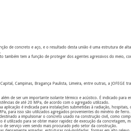
ção de concreto e aço, e o resultado desta união é uma estrutura de alta 
s.
eto também tem a função de proteger dos agentes agressivos do meio, com
apital, Campinas, Bragança Paulista, Limeira, entre outras, a JOFEGE tra
 além de ser um importante isolante térmico e acústico. É indicado para 
istências de até 20 MPa, de acordo com o agregado utilizado.
a aplicação é indicada para instalações submetidas à radiação, hospitais, 
Pa, para isso são utilizados agregados provenientes do minério de ferro.
stinado a impulsionar o concreto usado na construção civil, como compl
 é utilizado para se obter maior rapidez de execução da concretagem, ma
po de serviço vem sendo mais procurado pelo setor da construção.
s densamente armadas, estruturas pré-moldadas, formas em alto relevo, fa