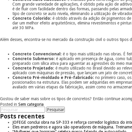
Com grande variedade de aplicações, é obtido pela ação de aditivo
é de fluir com facilidade dentro das formas, passando pelas armad
tipo de concreto se auto nivela, eliminando a utilização de vibra
Concreto Colorido:
é obtido através da adição de pigmentos de 
dar um melhor efeito arquitetônico, elimina revestimentos e pintu
até 30 MPa.
Além desses, encontra-se no mercado da construção civil o outros tipos d
Concreto Convencional:
é o tipo mais utilizado nas obras. É f
Concreto Submerso:
é aplicado em presença de água, como tub
preparado com sílica ativa para aguentar as agressões do meio m
Concreto Projetado:
é muito utilizado no Brasil devido ao rel
aplicado com máquinas de pressão, que lançam um jato de concreto
Concreto Pré-moldado e Pré-fabricado:
no primeiro caso, os
posicionados na estrutura. Elas podem ser adquiridas em empresas
avaliado em várias etapas da fabricação, assim como no armazenam
Gostou de saber mais sobre os tipos de concretos? Então continue acomp
Posted in
Sem categoria
Posts recentes
JOFEGE conclui obra na SP-333 e reforça corredor logístico do inte
Eles eram pedreiros e agora são operadores de máquina. Treinam
“Mulheres que Inspiram” celebra março falando de autocuidado