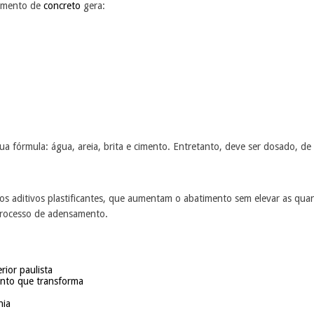
eamento de
concreto
gera:
ua fórmula: água, areia, brita e cimento. Entretanto, deve ser dosado, d
dos aditivos plastificantes, que aumentam o abatimento sem elevar as qua
processo de adensamento.
rior paulista
ento que transforma
hia