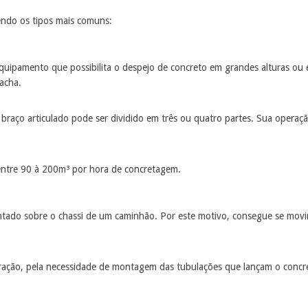
endo os tipos mais comuns:
amento que possibilita o despejo de concreto em grandes alturas ou em l
acha.
braço articulado pode ser dividido em três ou quatro partes. Sua operação
 entre 90 à 200m³ por hora de concretagem.
o sobre o chassi de um caminhão. Por este motivo, consegue se movime
ção, pela necessidade de montagem das tubulações que lançam o concret