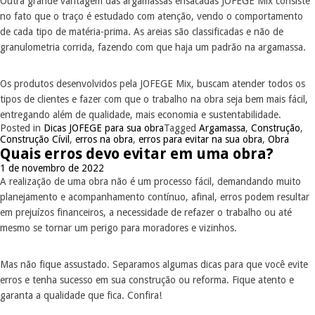
Outra grande vantagem das argamassas ensacadas JOFEGE Mix consiste
no fato que o traço é estudado com atenção, vendo o comportamento
de cada tipo de matéria-prima. As areias são classificadas e não de
granulometria corrida, fazendo com que haja um padrão na argamassa.
Os produtos desenvolvidos pela JOFEGE Mix, buscam atender todos os
tipos de clientes e fazer com que o trabalho na obra seja bem mais fácil,
entregando além de qualidade, mais economia e sustentabilidade.
Posted in
Dicas JOFEGE para sua obra
Tagged
Argamassa
,
Construção
,
Construção Cívil
,
erros na obra
,
erros para evitar na sua obra
,
Obra
Quais erros devo evitar em uma obra?
1 de novembro de 2022
A realização de uma obra não é um processo fácil, demandando muito
planejamento e acompanhamento contínuo, afinal, erros podem resultar
em prejuízos financeiros, a necessidade de refazer o trabalho ou até
mesmo se tornar um perigo para moradores e vizinhos.
Mas não fique assustado. Separamos algumas dicas para que você evite
erros e tenha sucesso em sua construção ou reforma. Fique atento e
garanta a qualidade que fica. Confira!