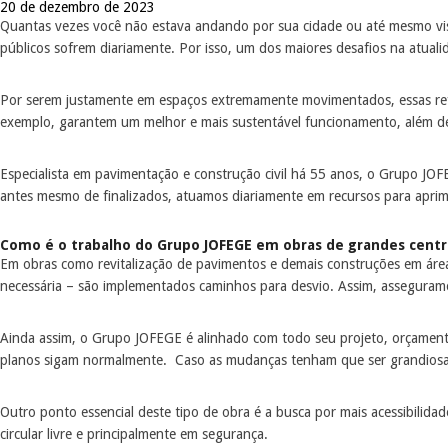
20 de dezembro de 2023
Quantas vezes você não estava andando por sua cidade ou até mesmo visi
públicos sofrem diariamente. Por isso, um dos maiores desafios na atualida
Por serem justamente em espaços extremamente movimentados, essas re
exemplo, garantem um melhor e mais sustentável funcionamento, além de 
Especialista em pavimentação e construção civil há 55 anos, o Grupo JOF
antes mesmo de finalizados, atuamos diariamente em recursos para aprim
Como é o trabalho do Grupo JOFEGE em obras de grandes centro
Em obras como revitalização de pavimentos e demais construções em áreas
necessária – são implementados caminhos para desvio. Assim, asseguramos
Ainda assim, o Grupo JOFEGE é alinhado com todo seu projeto, orçamento 
planos sigam normalmente. Caso as mudanças tenham que ser grandiosas
Outro ponto essencial deste tipo de obra é a busca por mais acessibilid
circular livre e principalmente em segurança.