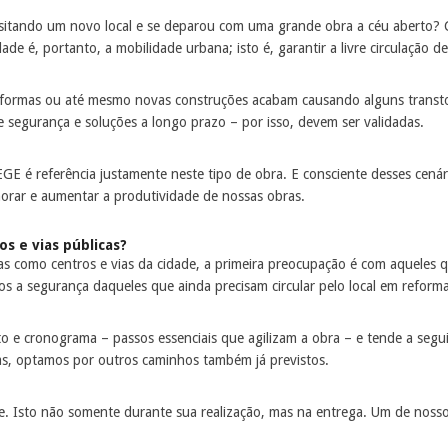
tando um novo local e se deparou com uma grande obra a céu aberto? Clar
de é, portanto, a mobilidade urbana; isto é, garantir a livre circulação d
formas ou até mesmo novas construções acabam causando alguns transto
segurança e soluções a longo prazo – por isso, devem ser validadas.
EGE é referência justamente neste tipo de obra. E consciente desses cen
orar e aumentar a produtividade de nossas obras.
s e vias públicas?
 como centros e vias da cidade, a primeira preocupação é com aqueles que
 a segurança daqueles que ainda precisam circular pelo local em reforma
e cronograma – passos essenciais que agilizam a obra – e tende a segui-
, optamos por outros caminhos também já previstos.
ade. Isto não somente durante sua realização, mas na entrega. Um de noss