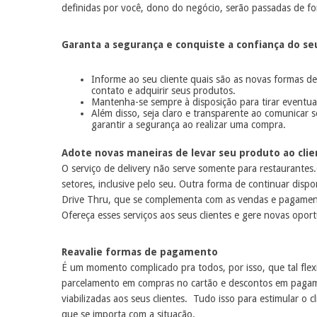
definidas por você, dono do negócio, serão passadas de for
Garanta a segurança e conquiste a confiança do se
Informe ao seu cliente quais são as novas formas d
contato e adquirir seus produtos.
Mantenha-se sempre à disposição para tirar eventu
Além disso, seja claro e transparente ao comunicar
garantir a segurança ao realizar uma compra.
Adote novas maneiras de levar seu produto ao clie
O serviço de delivery não serve somente para restaurante
setores, inclusive pelo seu. Outra forma de continuar disp
Drive Thru, que se complementa com as vendas e pagamen
Ofereça esses serviços aos seus clientes e gere novas opor
Reavalie formas de pagamento
É um momento complicado pra todos, por isso, que tal fle
parcelamento em compras no cartão e descontos em pagam
viabilizadas aos seus clientes. Tudo isso para estimular o 
que se importa com a situação.