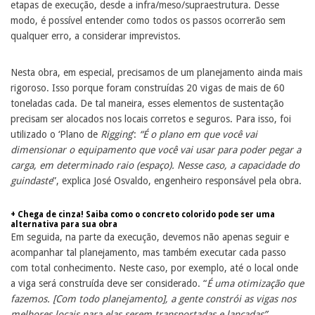
etapas de execução, desde a infra/meso/supraestrutura. Desse
modo, é possível entender como todos os passos ocorrerão sem
qualquer erro, a considerar imprevistos.
Nesta obra, em especial, precisamos de um planejamento ainda mais
rigoroso. Isso porque foram construídas 20 vigas de mais de 60
toneladas cada. De tal maneira, esses elementos de sustentação
precisam ser alocados nos locais corretos e seguros. Para isso, foi
utilizado o ‘Plano de
Rigging
‘:
“É o plano em que você vai
dimensionar o equipamento que você vai usar para poder pegar a
carga, em determinado raio (espaço).
Nesse caso, a capacidade do
guindaste
”, explica José Osvaldo, engenheiro responsável pela obra.
+ Chega de cinza! Saiba como o concreto colorido pode ser uma
alternativa para sua obra
Em seguida, na parte da execução, devemos não apenas seguir e
acompanhar tal planejamento, mas também executar cada passo
com total conhecimento. Neste caso, por exemplo, até o local onde
a viga será construída deve ser considerado. “
É uma otimização que
fazemos. [Com todo planejamento], a gente constrói as vigas nos
melhores locais para elas serem transportadas e lançadas”
,