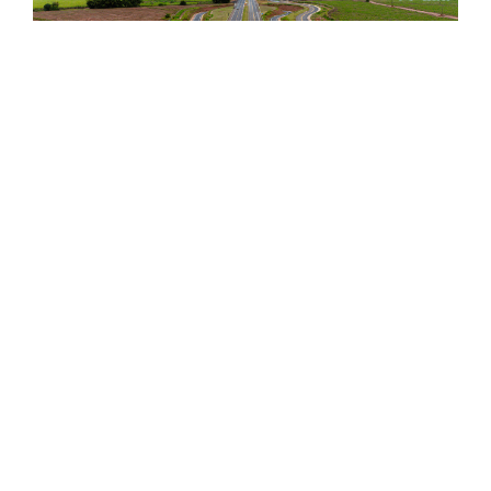
JOFEGE conclui obra na SP-333 e reforça corredor
logístico do interior paulista
Com grande mobilização de engenharia e frentes simultâneas
de trabalho,...