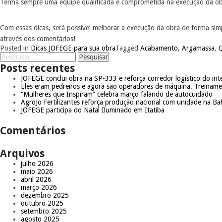
Tenha sempre uma equipe qualificada e comprometida na execução da obra
Com essas dicas, será possível melhorar a execução da obra de forma si
através dos comentários!
Posted in
Dicas JOFEGE para sua obra
Tagged
Acabamento
,
Argamassa
,
Q
Posts recentes
JOFEGE conclui obra na SP-333 e reforça corredor logístico do inte
Eles eram pedreiros e agora são operadores de máquina. Treinam
“Mulheres que Inspiram” celebra março falando de autocuidado
AgroJo Fertilizantes reforça produção nacional com unidade na Ba
JOFEGE participa do Natal Iluminado em Itatiba
Comentários
Arquivos
julho 2026
maio 2026
abril 2026
março 2026
dezembro 2025
outubro 2025
setembro 2025
agosto 2025