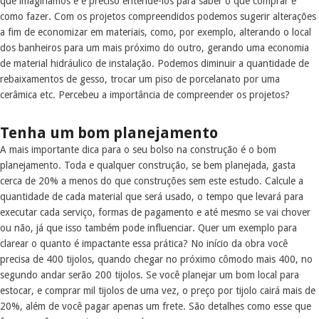
que imaginamos e é preciso entendê-los para saber o que comprar e
como fazer. Com os projetos compreendidos podemos sugerir alterações
a fim de economizar em materiais, como, por exemplo, alterando o local
dos banheiros para um mais próximo do outro, gerando uma economia
de material hidráulico de instalação. Podemos diminuir a quantidade de
rebaixamentos de gesso, trocar um piso de porcelanato por uma
cerâmica etc. Percebeu a importância de compreender os projetos?
Tenha um bom planejamento
A mais importante dica para o seu bolso na construção é o bom
planejamento. Toda e qualquer construção, se bem planejada, gasta
cerca de 20% a menos do que construções sem este estudo. Calcule a
quantidade de cada material que será usado, o tempo que levará para
executar cada serviço, formas de pagamento e até mesmo se vai chover
ou não, já que isso também pode influenciar. Quer um exemplo para
clarear o quanto é impactante essa prática? No início da obra você
precisa de 400 tijolos, quando chegar no próximo cômodo mais 400, no
segundo andar serão 200 tijolos. Se você planejar um bom local para
estocar, e comprar mil tijolos de uma vez, o preço por tijolo cairá mais de
20%, além de você pagar apenas um frete. São detalhes como esse que