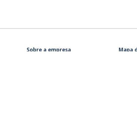
Sobre a empresa
Mapa d
Principa
Instituc
Pavimen
Concret
Argama
Venda d
Imprens
Código de Ética
Clientes