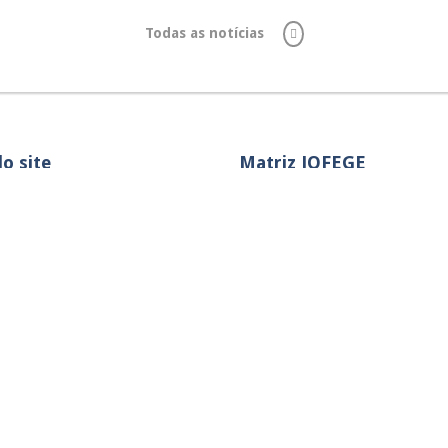
Todas as notícias
o site
Matriz JOFEGE
l
Av. Pedro Mascagni, 650
ional
Jardim Galetto – Itatiba, SP
tação e Construção
o
ssa
Capital e Grande SP:
e ativos
+55 011 4534.9550
a
Demais municípios:
+55 11 4534.9550